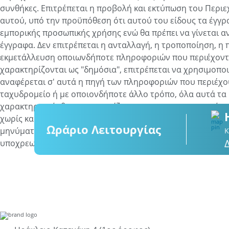
συνθήκες. Επιτρέπεται η προβολή και εκτύπωση του Περιε
αυτού, υπό την προϋπόθεση ότι αυτού του είδους τα έγγ
εμπορικής προσωπικής χρήσης ενώ θα πρέπει να γίνεται 
έγγραφα. Δεν επιτρέπεται η ανταλλαγή, η τροποποίηση, η
εκμετάλλευση οποιωνδήποτε πληροφοριών που περιέχονται
χαρακτηρίζονται ως "δημόσια", επιτρέπεται να χρησιμοποιο
αναφέρεται σ' αυτά η πηγή των πληροφοριών που περιέχου
ταχυδρομείο ή με οποιονδήποτε άλλο τρόπο, όλα αυτά τα
χαρακτηρισμό- θα αντιμετωπίζονται ως μη εμπιστευτικά κ
χωρίς καμία αποζημίωση προς εσάς, οποιεσδήποτε συλλήψε
Ωράριο Λειτουργίας
μηνύματα που στέλνετε στην Τοποθεσία για οποιοδήποτε λ
Κ
υποχρεωμένοι να χρησιμοποιήσουμε τέτοιου είδους ιδέες ή 