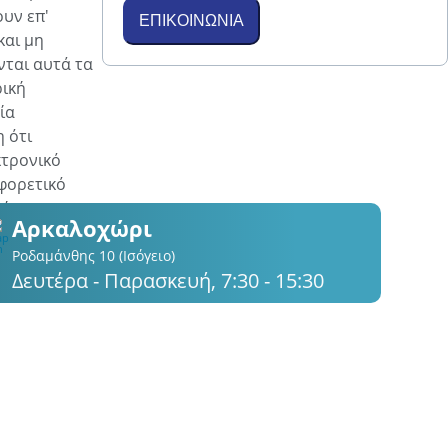
υν επ'
ΕΠΙΚΟΙΝΩΝΙΑ
και μη
νται αυτά τα
ρική
ία
 ότι
κτρονικό
φορετικό
ιήσουμε,
Αρκαλοχώρι
ι σε
Ροδαμάνθης 10 (Ισόγειο)
Δευτέρα - Παρασκευή, 7:30 - 15:30
τοια χρήση.