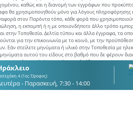
χομένου, καθώς και η διανομή των εγγράφων που προκύπτο
ραφα θα χρησιμοποιηθούν μόνο για λόγους πληροφόρησης 
αναφορά στον Παρόντα τόπο, κάθε φορά που χρησιμοποιού
 πώληση, η εκπομπή ή η με οποιονδήποτε άλλο τρόπο εμπο
 στην Τοποθεσία. Δελτία τύπου και άλλα έγγραφα, τα οπο
ύνται για την επικοινωνία με το κοινό, με την προϋπόθεση
ν. Εάν στείλετε μηνύματα ή υλικό στην Τοποθεσία με ηλε
 μηνύματα αυτού του είδους στο βαθμό που δε φέρουν δια
αι μη αποκλειστικά. Διατηρούμε το ελεύθερο να χρησιμοπο
Ηράκλειο
ις, ιδέες, μεθόδους εκμάθησης ή τεχνικές που περιέχοντα
όγο. Ωστόσο, συμφωνείτε και κατανοείτε ότι δεν είμαστε
ατεχάκη 4 (1ος Όροφος)
Δευτέρα - Παρασκευή, 7:30 - 14:00
υλικό, καθώς και ότι δεν έχετε δικαίωμα να επιβάλλετε τέ