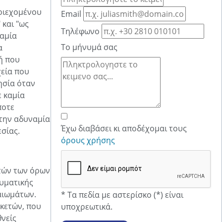
εριεχομένου
Email
 και "ως
Τηλέφωνο
καμία
Το μήνυμά σας
α
ή που
χεία που
ησία όταν
ε καμία
ποτε
) την αδυναμία
Έχω διαβάσει κι αποδέχομαι τους
σίας.
όρους χρήσης
υτών των όρων
ευματικής
αιωμάτων.
* Τα πεδία με αστερίσκο (*) είναι
ικετών, που
υποχρεωτικά.
θνείς