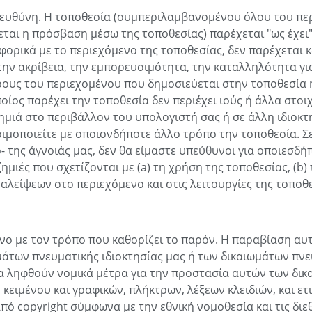
ας ευθύνη. Η τοποθεσία (συμπεριλαμβανομένου όλου του π
πεται η πρόσβαση μέσω της τοποθεσίας) παρέχεται "ως έχει"
αφορικά με το περιεχόμενο της τοποθεσίας, δεν παρέχεται 
την ακρίβεια, την εμπορευσιμότητα, την καταλληλότητα γι
ους του περιεχομένου που δημοσιεύεται στην τοποθεσία 
οποίος παρέχει την τοποθεσία δεν περιέχει ιούς ή άλλα στοι
μιά στο περιβάλλον του υπολογιστή σας ή σε άλλη ιδιοκτ
σιμοποιείτε με οποιονδήποτε άλλο τρόπο την τοποθεσία. Σ
της άγνοιάς μας, δεν θα είμαστε υπεύθυνοι για οποιεσδή
 ζημιές που σχετίζονται με (a) τη χρήση της τοποθεσίας, (b
λείψεων στο περιεχόμενο και στις λειτουργίες της τοποθε
όνο με τον τρόπο που καθορίζει το παρόν. Η παραβίαση α
μάτων πνευματικής ιδιοκτησίας μας ή των δικαιωμάτων πν
να ληφθούν νομικά μέτρα για την προστασία αυτών των δικ
κειμένου και γραφικών, πλήκτρων, λέξεων κλειδιών, και ετ
πό copyright σύμφωνα με την εθνική νομοθεσία και τις διε