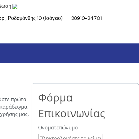
ρι, Ροδαμάνθης 10
(Ισόγειο)
28910-24701
Φόρμα
βάστε πρώτα
 παράδειγμα,
Επικοινωνίας
 χρήσης μας,
Ονοματεπώνυμο