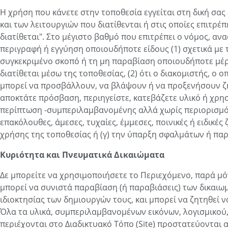
Η χρήση που κάνετε στην τοποθεσία εγγείται στη δική σ
και των λειτουργιών που διατίθενται ή στις οποίες επιτρέ
διατίθεται". Στο μέγιστο βαθμό που επιτρέπει ο νόμος, αν
περιγραφή ή εγγύηση οποιουδήποτε είδους (1) σχετικά με 
συγκεκριμένο σκοπό ή τη μη παραβίαση οποιουδήποτε μέρ
διατίθεται μέσω της τοποθεσίας, (2) ότι ο διακομιστής, ο 
μπορεί να προσβάλλουν, να βλάψουν ή να προξενήσουν ζη
αποκτάτε πρόσβαση, περιηγείστε, κατεβάζετε υλικό ή χρη
περίπτωση -συμπεριλαμβανομένης αλλά χωρίς περιορισμό- 
επακόλουθες, άμεσες, τυχαίες, έμμεσες, ποινικές ή ειδικές
χρήσης της τοποθεσίας ή (γ) την ύπαρξη σφαλμάτων ή παρα
Κυριότητα και Πνευματικά Δικαιώματα
Δε μπορείτε να χρησιμοποιήσετε το Περιεχόμενο, παρά μ
μπορεί να συνιστά παραβίαση (ή παραβιάσεις) των δικαιω
ιδιοκτησίας των δημιουργών τους, και μπορεί να ζητηθεί 
Όλα τα υλικά, συμπεριλαμβανομένων εικόνων, λογισμικού, 
περιέχονται στο Διαδικτυακό Τόπο (Site) προστατεύονται α