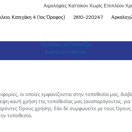
Αιμοληψίες Κατ'οίκον Χωρίς Επιπλέον Χρέωση
λειο, Κατεχάκη 4
(1ος Όροφος)
2810-220247
Αρκαλοχώ
ΠΟΛΙΤΙΚΗ ΑΠΟΡΡΗΤΟΥ
button.scrollDown
οφορίες, οι οποίες εμφανίζονται στην τοποθεσία μας, δια
κεψη και/ή χρήση της τοποθεσίας μας (αναπαράγοντας, για
παρόντες Όρους χρήσης. Εάν δε συμφωνείτε με τους Όρους
την τοποθεσία.